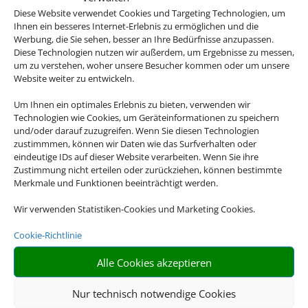
weltweit!
Diese Website verwendet Cookies und Targeting Technologien, um
Ihnen ein besseres Internet-Erlebnis zu ermöglichen und die
Werbung, die Sie sehen, besser an Ihre Bedürfnisse anzupassen.
Diese Technologien nutzen wir außerdem, um Ergebnisse zu messen,
um zu verstehen, woher unsere Besucher kommen oder um unsere
Website weiter zu entwickeln.
Um Ihnen ein optimales Erlebnis zu bieten, verwenden wir
Technologien wie Cookies, um Geräteinformationen zu speichern
und/oder darauf zuzugreifen. Wenn Sie diesen Technologien
zustimmmen, können wir Daten wie das Surfverhalten oder
Genau mein Ding
eindeutige IDs auf dieser Website verarbeiten. Wenn Sie ihre
Von Abenteuerreisen über
Zustimmung nicht erteilen oder zurückziehen, können bestimmte
Merkmale und Funktionen beeinträchtigt werden.
Familienreisen bis hin zu
Luxusrundreisen – wir haben
Wir verwenden Statistiken-Cookies und Marketing Cookies.
das perfekte Angebot für Sie.
Cookie-Richtlinie
Alle Cookies akzeptieren
Nur technisch notwendige Cookies