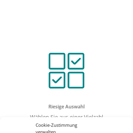
Riesige Auswahl
Wählen Sie aus einer Vielzahl
an Rundreiseangeboten
Cookie-Zustimmung
verwalten