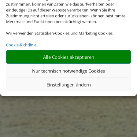
Exklusivität. Lassen Sie die
zustimmmen, können wir Daten wie das Surfverhalten oder
vielen Facetten der Vorfreude
eindeutige IDs auf dieser Website verarbeiten. Wenn Sie ihre
schon jetzt aufleben.
Zustimmung nicht erteilen oder zurückziehen, können bestimmte
Merkmale und Funktionen beeinträchtigt werden.
Hapag-Lloyd Cruises steht für
Reisen jenseits des
Wir verwenden Statistiken-Cookies und Marketing Cookies.
Gewöhnlichen: viel Freiraum
für wenige Gäste, Zugang zu
Cookie-Richtlinie
entlegenen Häfen sowie
Alle Cookies akzeptieren
exklusiver Genuss, der nach
den Sternen greift.
Nur technisch notwendige Cookies
Einstellungen ändern