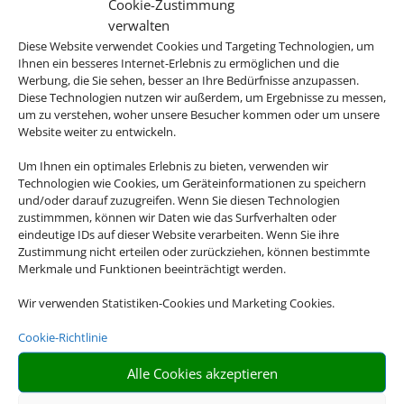
Cookie-Zustimmung
Bei längeren Reisen ist ein
verwalten
Feriendomizil oft wesentlich
Diese Website verwendet Cookies und Targeting Technologien, um
preiswerter als ein Hotel.
Ihnen ein besseres Internet-Erlebnis zu ermöglichen und die
Werbung, die Sie sehen, besser an Ihre Bedürfnisse anzupassen.
Diese Technologien nutzen wir außerdem, um Ergebnisse zu messen,
um zu verstehen, woher unsere Besucher kommen oder um unsere
Website weiter zu entwickeln.
Um Ihnen ein optimales Erlebnis zu bieten, verwenden wir
Technologien wie Cookies, um Geräteinformationen zu speichern
und/oder darauf zuzugreifen. Wenn Sie diesen Technologien
Flexibilität
zustimmmen, können wir Daten wie das Surfverhalten oder
eindeutige IDs auf dieser Website verarbeiten. Wenn Sie ihre
Gestalten Sie Ihren
Zustimmung nicht erteilen oder zurückziehen, können bestimmte
Tagesablauf, wie Sie es
Merkmale und Funktionen beeinträchtigt werden.
wollen. Die Erholung steht an
Wir verwenden Statistiken-Cookies und Marketing Cookies.
erster Stelle!
Cookie-Richtlinie
Alle Cookies akzeptieren